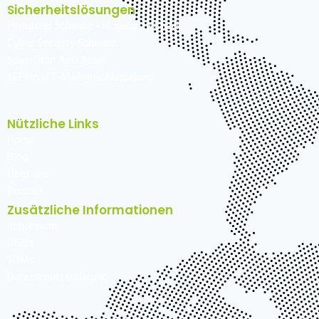
Sicherheitslösungen
Pentester Schweiz - IT Security Check
Cyber Security Schweiz
SpamTitan Anti Spam
SEPPmail E-Mailverschlüsselung
Nützliche Links
Home
Blog
Über uns
Kontakt
Zusätzliche Informationen
Impressum
AGB's
TOMs
Datenschutzerklärung