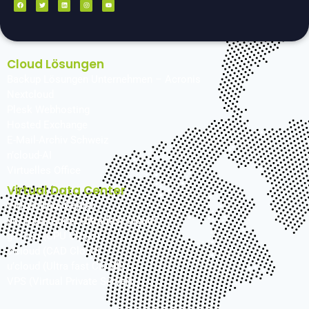
Cloud Lösungen
Backup Lösungen Unternehmen – Acronis
Nextcloud
Plesk Webhosting
Hosted Exchange
E-Mail-Archiv Schweiz
n’cloud-AI
Virtuelles Office
Virtual Data Center
Virtual Data Center
su’cloud (Super Ultra fast Cloud)
g’cloud (GPU Cloud)
c’cloud (CAD Cloud)
u’cloud (Ultra fast Cloud)
VPS (Virtual Private Server)