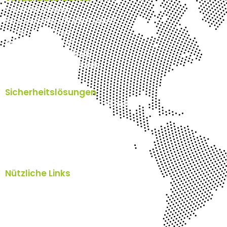
Virtual Data Center
su’cloud (Super Ultra fast Cloud)
g’cloud (GPU Cloud)
c’cloud (CAD Cloud)
u’cloud (Ultra fast Cloud)
VPS (Virtual Private Server)
Sicherheitslösungen
Pentester Schweiz - IT Security Check
Cyber Security Schweiz
SpamTitan Anti Spam
SEPPmail E-Mailverschlüsselung
Nützliche Links
Home
Blog
Über uns
Kontakt