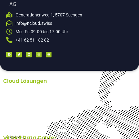
AG
Generationenweg 1, 5707 Seengen
info@ncloud.swiss
Mo - Fr: 09.00 bis 17.00 Uhr
+41 62 511 82 82
Cloud Lösungen
Backup Lösungen Unternehmen – Acronis
Nextcloud
Plesk Webhosting
Hosted Exchange
E-Mail-Archiv Schweiz
n’cloud-AI
Virtuelles Office
Virtual Data Center