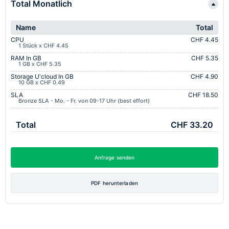
Total Monatlich
Name
Total
CPU
CHF 4.45
1 Stück x CHF 4.45
RAM In GB
CHF 5.35
1 GB x CHF 5.35
Storage U'cloud In GB
CHF 4.90
10 GB x CHF 0.49
SLA
CHF 18.50
Bronze SLA - Mo. - Fr. von 09-17 Uhr (best effort)
Total
CHF 33.20
Anfrage senden
PDF herunterladen