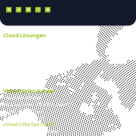
Cloud Lösungen
Backup Lösungen Unternehmen – Acronis
Nextcloud
Plesk Webhosting
Hosted Exchange
E-Mail-Archiv Schweiz
n’cloud-AI
Virtuelles Office
Virtual Data Center
Virtual Data Center
su’cloud (Super Ultra fast Cloud)
g’cloud (GPU Cloud)
c’cloud (CAD Cloud)
u’cloud (Ultra fast Cloud)
VPS (Virtual Private Server)