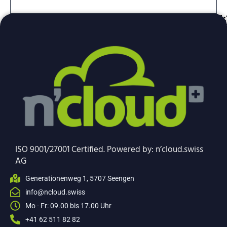
A
l
t
e
r
n
a
t
i
v
e
ISO 9001/27001 Certified. Powered by: n’cloud.swiss
:
AG
Generationenweg 1, 5707 Seengen
info@ncloud.swiss
Mo - Fr: 09.00 bis 17.00 Uhr
+41 62 511 82 82