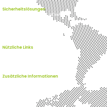
Sicherheitslösungen
Pentester Schweiz - IT Security Check
Cyber Security Schweiz
SpamTitan Anti Spam
SEPPmail E-Mailverschlüsselung
Nützliche Links
Home
Blog
Über uns
Kontakt
Zusätzliche Informationen
Impressum
AGB's
TOMs
Datenschutzerklärung