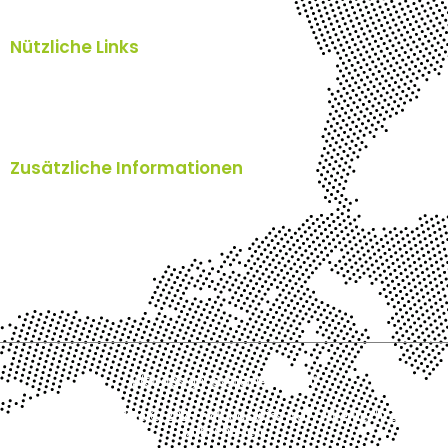
Nützliche Links
Home
Blog
Über uns
Kontakt
Zusätzliche Informationen
Impressum
AGB's
TOMs
Datenschutzerklärung
Webdesign: SystemAssistent
Urheberrechte © 2026 n'cloud.swiss AG – Alle Rechte
vorbehalten.