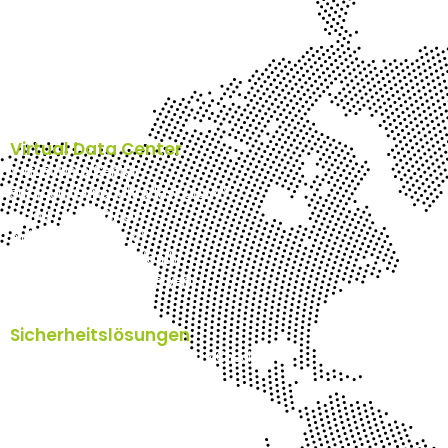
Nextcloud
Plesk Webhosting
Hosted Exchange
E-Mail-Archiv Schweiz
n’cloud-AI
Virtuelles Office
Virtual Data Center
Virtual Data Center
su’cloud (Super Ultra fast Cloud)
g’cloud (GPU Cloud)
c’cloud (CAD Cloud)
u’cloud (Ultra fast Cloud)
VPS (Virtual Private Server)
Sicherheitslösungen
Pentester Schweiz - IT Security Check
Cyber Security Schweiz
SpamTitan Anti Spam
SEPPmail E-Mailverschlüsselung