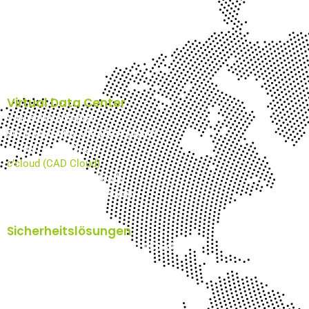
Nextcloud
Plesk Webhosting
Hosted Exchange
E-Mail-Archiv Schweiz
n’cloud-AI
Virtuelles Office
Virtual Data Center
Virtual Data Center
su’cloud (Super Ultra fast Cloud)
g’cloud (GPU Cloud)
c’cloud (CAD Cloud)
u’cloud (Ultra fast Cloud)
VPS (Virtual Private Server)
Sicherheitslösungen
Pentester Schweiz - IT Security Check
Cyber Security Schweiz
SpamTitan Anti Spam
SEPPmail E-Mailverschlüsselung