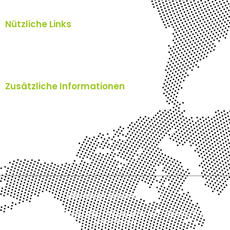
Nützliche Links
Home
Blog
Über uns
Kontakt
Zusätzliche Informationen
Impressum
AGB's
TOMs
Datenschutzerklärung
Webdesign: SystemAssistent
Urheberrechte © 2026 n'cloud.swiss AG – Alle Rechte
vorbehalten.