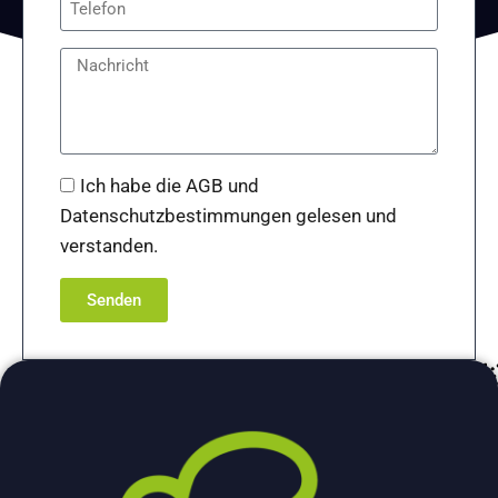
Ich habe die AGB und
Datenschutzbestimmungen gelesen und
verstanden.
Senden
A
l
t
e
r
n