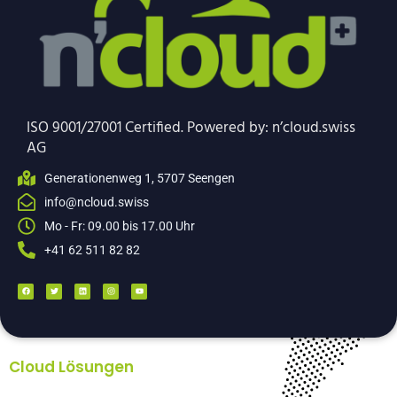
a
t
i
v
e
ISO 9001/27001 Certified. Powered by: n’cloud.swiss
:
AG
Generationenweg 1, 5707 Seengen
info@ncloud.swiss
Mo - Fr: 09.00 bis 17.00 Uhr
+41 62 511 82 82
Cloud Lösungen
Backup Lösungen Unternehmen – Acronis