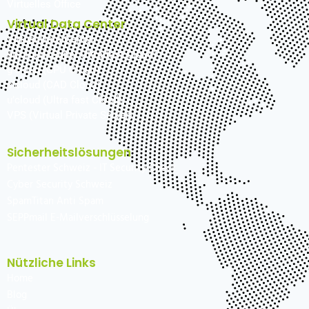
Virtuelles Office
Virtual Data Center
Virtual Data Center
su’cloud (Super Ultra fast Cloud)
g’cloud (GPU Cloud)
c’cloud (CAD Cloud)
u’cloud (Ultra fast Cloud)
VPS (Virtual Private Server)
Sicherheitslösungen
Pentester Schweiz - IT Security Check
Cyber Security Schweiz
SpamTitan Anti Spam
SEPPmail E-Mailverschlüsselung
Nützliche Links
Home
Blog