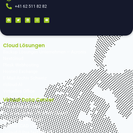
+41 62 511 82 82
Cloud Lösungen
Backup Lösungen Unternehmen – Acronis
Nextcloud
Plesk Webhosting
Hosted Exchange
E-Mail-Archiv Schweiz
n’cloud-AI
Virtuelles Office
Virtual Data Center
Virtual Data Center
su’cloud (Super Ultra fast Cloud)
g’cloud (GPU Cloud)
c’cloud (CAD Cloud)
u’cloud (Ultra fast Cloud)