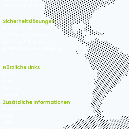
VPS (Virtual Private Server)
Sicherheitslösungen
Pentester Schweiz - IT Security Check
Cyber Security Schweiz
SpamTitan Anti Spam
SEPPmail E-Mailverschlüsselung
Nützliche Links
Home
Blog
Über uns
Kontakt
Zusätzliche Informationen
Impressum
AGB's
TOMs