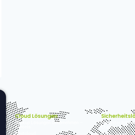
Cloud Lösungen
Sicherheits
Pentester Schweiz
Backup Lösungen Unternehmen –
Check
Acronis
Nextcloud
Cyber Security S