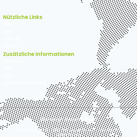
Nützliche Links
Home
Blog
Über uns
Kontakt
Zusätzliche Informationen
Impressum
AGB's
TOMs
Datenschutzerklärung
Webdesign: SystemAssistent
Urheberrechte © 2026 n'cloud.swiss AG – Alle Rechte
vorbehalten.