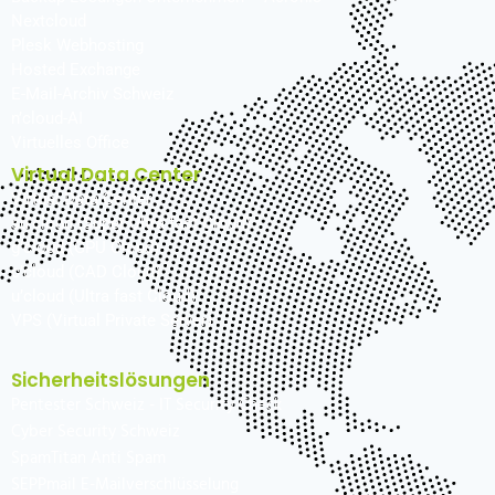
Nextcloud
Plesk Webhosting
Hosted Exchange
E-Mail-Archiv Schweiz
n’cloud-AI
Virtuelles Office
Virtual Data Center
Virtual Data Center
su’cloud (Super Ultra fast Cloud)
g’cloud (GPU Cloud)
c’cloud (CAD Cloud)
u’cloud (Ultra fast Cloud)
VPS (Virtual Private Server)
Sicherheitslösungen
Pentester Schweiz - IT Security Check
Cyber Security Schweiz
SpamTitan Anti Spam
SEPPmail E-Mailverschlüsselung