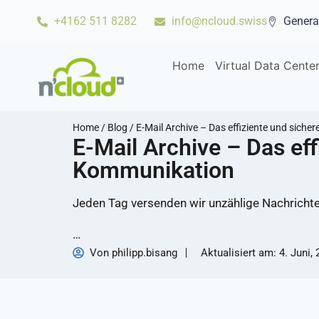
+4162 511 8282
info@ncloud.swiss
Genera
Home
Virtual Data Cente
Home
/
Blog
/
E-Mail Archive – Das effiziente und sic
E-Mail Archive – Das ef
Kommunikation
Jeden Tag versenden wir unzählige Nachrichten
…
Von
philipp.bisang
Aktualisiert am:
4. Juni,