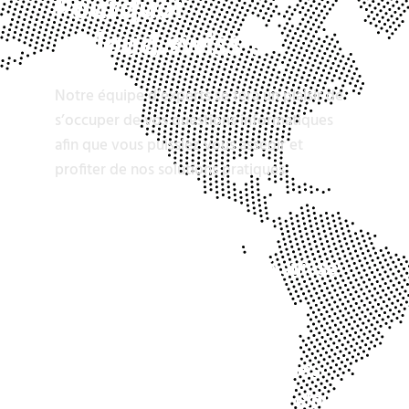
Pourquoi
n’cloud.swiss ?
Notre équipe d’experts se fera un plaisir de
s’occuper de vos questions informatiques
afin que vous puissiez vous asseoir et
profiter de nos solutions pratiques.
Cyber ​​​​sécurité de qualité suisse
Compatibilité avec AWS et les
principaux fournisseurs de cloud