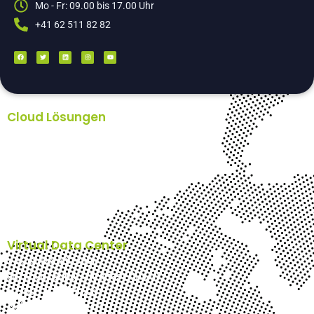
Mo - Fr: 09.00 bis 17.00 Uhr
+41 62 511 82 82
Cloud Lösungen
Backup Lösungen Unternehmen – Acronis
Nextcloud
Plesk Webhosting
Hosted Exchange
E-Mail-Archiv Schweiz
n’cloud-AI
Virtuelles Office
Virtual Data Center
Virtual Data Center
su’cloud (Super Ultra fast Cloud)
g’cloud (GPU Cloud)
c’cloud (CAD Cloud)