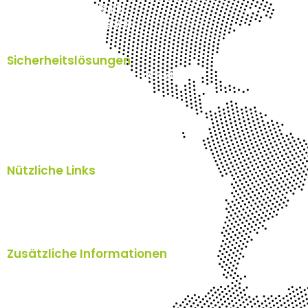
u’cloud (Ultra fast Cloud)
VPS (Virtual Private Server)
Sicherheitslösungen
Pentester Schweiz - IT Security Check
Cyber Security Schweiz
SpamTitan Anti Spam
SEPPmail E-Mailverschlüsselung
Nützliche Links
Home
Blog
Über uns
Kontakt
Zusätzliche Informationen
Impressum
AGB's
TOMs